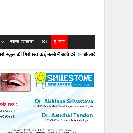
म
खाना खजाना
18+
ई-पेपर
»
कूल की गिरी छत कई मलबे में बच्चे दबे
बांग्लादेश का एयरफोर्स का F -7 ट