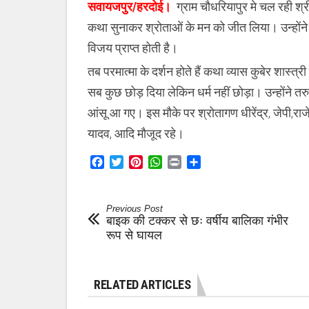
सवायजपुर/हरदोई।
ग्राम चौधरियापुर मे चल रही श्र
परमात्मा
के
कथा सुनाकर श्रोताओं के मन को जीत लिया। उन्होंने आ
दर्शन
संभव
विजय प्राप्त होती है।
:
कुबेर
तब परमात्मा के दर्शन होते हैं कथा व्यास कुबेर शास्त्री स
शास्त्री
सब कुछ छोड़ दिया लेकिन धर्म नहीं छोड़ा। उन्होंने त
आंसू आ गए। इस मौके पर श्रोतागण धीरेंद्र, जेपी,राजें
यादव, आदि मौजूद रहे।
Facebook
Twitter
Pinterest
WhatsApp
Print
Share
Previous Post
बाइक की टक्कर से छः वर्षीय बालिका गंभीर
रूप से घायल
RELATED ARTICLES