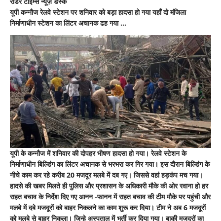
रीडर टाइम्स न्यूज़ डेस्क
लगत
यूपी कन्नौज रेलवे स्टेशन पर शनिवार को बड़ा हादसा हो गया यहाँ दो मंजिला
से
बन
निर्माणाधीन स्टेशन का लिंटर अचानक ढह गया …
रहा
निर्माणाधीन
लिंटर
अचानक
गिरा
,
40
दबे
,23
को
निकाला
यूपी के कन्नौज में शनिवार की दोपहर भीषण हादसा हो गया। रेलवे स्टेशन के
निर्माणाधीन बिल्डिंग का लिंटर अचानक से भरभरा कर गिर गया। इस दौरान बिल्डिंग के
नीचे काम कर रहे करीब 20 मजदूर मलबे में दब गए। जिससे वहां हड़कंप मच गया।
हादसे की खबर मिलते ही पुलिस और प्रशासन के अधिकारी मौके की ओर रवाना हो हर
राहत बचाव के निर्देश दिए गए आनन -फानन में राहत बचाव की टीम मौके पर पहुंची और
मलबे में दबे मजदूरों को बाहर निकलने का काम शुरू कर दिया। टीम ने अब 6 मजदूरों
को मलबे से बाहर निकला। जिन्हे अस्पताल में भर्ती कर दिया गया। बाकी मजदूरों का