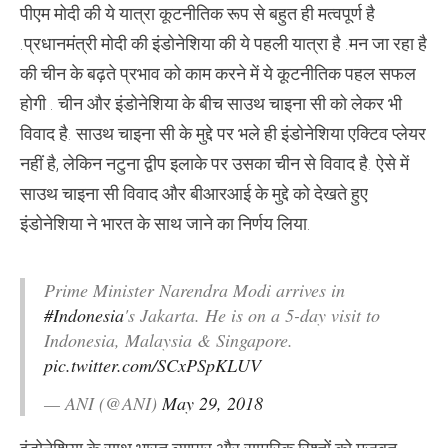
पड़ाव
पीएम मोदी की ये यात्रा कूटनीतिक रूप से बहुत ही मत्वपूर्ण है
पर
PM
.प्रधानमंत्री मोदी की इंडोनेशिया की ये पहली यात्रा है .मन जा रहा है
मोदी
पहुंचे
की चीन के बढ़ते प्रभाव को काम करने में ये कूटनीतिक पहल सफल
इंडोनेशिया
होगी . चीन और इंडोनेश‍िया के बीच साउथ चाइना सी को लेकर भी
विवाद है. साउथ चाइना सी के मुद्दे पर भले ही इंडोनेश‍िया एक्‍ट‍िव प्‍लेयर
नहीं है, लेकिन नटुना द्वीप इलाके पर उसका चीन से विवाद है. ऐसे में
साउथ चाइना सी विवाद और बीआरआई के मुद्दे को देखते हुए
इंडोनेश‍िया ने भारत के साथ जाने का निर्णय लिया.
Prime Minister Narendra Modi arrives in
#Indonesia
's Jakarta. He is on a 5-day visit to
Indonesia, Malaysia & Singapore.
pic.twitter.com/SCxPSpKLUV
— ANI (@ANI)
May 29, 2018