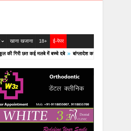
म
खाना खजाना
18+
ई-पेपर
»
 गिरी छत कई मलबे में बच्चे दबे
बांग्लादेश का एयरफोर्स का F -7 ट्रेनर व