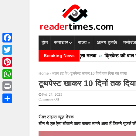
होम
समाचार
राज्य
अलग हटके
मनोरं
Facebook
»
ं बादल फटने से तीन की मौत घरों में घुसा मलबा
क्रिकेट की बाल उठाने
Breaking News
Twitter
Pinterest
Home
अलग हट के
टूथपेस्ट खाकर 10 दिनों तक दिया रहा शख्स
टूथपेस्ट खाकर 10 दिनों तक दिया
WhatsApp
Feb 27, 2025
Print
On
Comments Off
टूथपेस्ट
Share
खाकर
10
रीडर टाइम्स न्यूज़ डेस्क
दिनों
चीन से एक ऐसा चौकाने वाला मामला सामने आया हैं जिसने यूजर्स क
तक
दिया
रहा