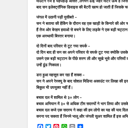
माउंटेन रेज हैं यहपहाड़ औसत ,लगभग ढाई जहर मीटर ऊँचे हैं जिसे
बाद सन इलेक्ट्रॉनिक डिवाइस की बैटरी खत्म हो जाती हैं जिसके चल
जंगल में उठानी पड़ी मुसीबते –
सन ने बताया की हैकिंग के दौरान वह एक खाड़ी के किनारे की ओर चलत
हैं तेज ओर बेरहम हवाओ से बचने के लिए लड़के ने एक बड़ी चट्टान 
एक अस्थायी बिस्तर बनाया।
दो दिनों बाद परिवार से टूट गया सपर्क –
दो दिन बाद ही सन का अपने परिवार से सपर्क टूट गया क्योकि उसक
उसने एक बड़ी चट्टान के पीछे शरण ली और सूखे भूसे और पत्तियो
उन्हें ढूंढ निकाला।
डरा हुआ महसूस कर रहा हैं शख्स –
सन ने अपने रेस्क्यू के बाद सोशल मिडिया अकाउंट पर लिखा की इस 
बिकुल भी उपयुक्त नहीं हैं।
बचाव दल में शामिल थे ३० लोग –
बचाव अभियान में ३० से अधिक टीम सदस्यों ने भाग लिया और उसक
बचाव दल कजे एक सदस्य ने कहा की हम लोगो का यह की याद दिलाना 
करना पद सकता हैं जिनमे भालू और जंगली सुअर शामिल हैं इस अभि
Facebook
Twitter
Pinterest
WhatsApp
Print
Share