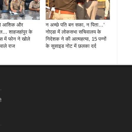
दो आशिक और
न अच्छे पति बन सका, न पिता…’
… शाहजहांपुर के
नोएडा में लोकसभा सचिवालय के
स में फोन ने खोले
निदेशक ने की आत्महत्या, 15 पन्नों
 वाले राज
के सुसाइड नोट में छलका दर्द
ी