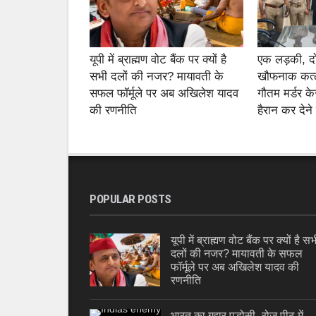
यूपी में ब्राह्मण वोट बैंक पर क्यों है
एक लड़की, 
सभी दलों की नजर? मायावती के
खौफनाक कत्ल
सफल फॉर्मूले पर अब अखिलेश यादव
गौतम मर्डर के
की रणनीति
हैरान कर देने
POPULAR POSTS
यूपी में ब्राह्मण वोट बैंक पर क्यों है सभ
दलों की नजर? मायावती के सफल
फॉर्मूले पर अब अखिलेश यादव की
रणनीति
भारत का गद्दार पड़ोसी- रोज़ पीठ में