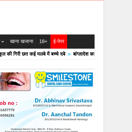
म
खाना खजाना
18+
ई-पेपर
»
 गिरी छत कई मलबे में बच्चे दबे
बांग्लादेश का एयरफोर्स का F -7 ट्रेनर 