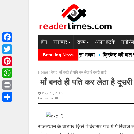
होम
समाचार
राज्य
अलग हटके
मनोरं
Facebook
»
ें बादल फटने से तीन की मौत घरों में घुसा मलबा
क्रिकेट की बाल उठाने
Breaking News
Twitter
Pinterest
Home
देश
माँ बनते ही पति कर लेता है दूसरी शादी
माँ बनते ही पति कर लेता है दूसरी
WhatsApp
May 31, 2018
Print
On
Comments Off
माँ
Share
बनते
ही
पति
कर
राजस्थान के बाड़मेर ज़िले में देरासर गांव में ये रिवा
लेता
है