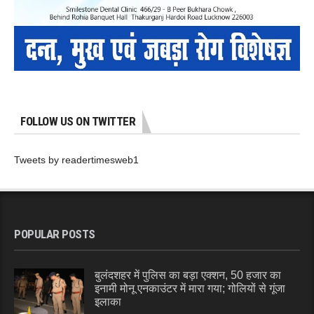
FOLLOW US ON TWITTER
Tweets by readertimesweb1
POPULAR POSTS
बुलंदशहर में पुलिस का बड़ा एक्शन, 50 हजार का
इनामी मोनू एनकाउंटर में मारा गया; गोलियों से गूंजा
इलाका