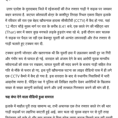
उत्तर प्रदेश के मुरादाबाद जिले में रईसजादों की तेज रफ्तार गाड़ी ने सड़क पर जमकर
कहर बरपाया है. कटघर कोतवाली क्षेत्र के काशीपुर तिराहा स्थित एकता विहार इलाके
में रविवार की रात एक बेहद खौफनाक हादसा सीसीटीवी (CCTV) में कैद हो गया. यहां
12 मीटर चौड़े मुख्य मार्ग पर रात के करीब 8:41 बजे, एक काले रंग की महिंद्रा थार
(Thar) कार में सवार कुछ मनचले लड़के हुड़दंग मचा रहे थे. इसी दौरान कार चालक
ने सड़क पर पैदल जा रही एक बेकसूर युवती को अत्यंत लापरवाही और तेज रफ्तार से
गाड़ी चलाते हुए टक्कर मार दी.
टक्कर इतनी जोरदार और खतरनाक थी कि युवती हवा में उछलकर काफी दूर जा गिरी
और गंभीर रूप से घायल हो गई. वारदात को अंजाम देने के बाद आरोपी युवक मानवीय
संवेदनाओं को ताक पर रखकर, घायल युवती की मदद करने के बजाय गाड़ी सहित तेज
गति से मौके से फरार हो गए. इस पूरी खौफनाक घटना का लाइव वीडियो पास में ही लगे
एक CCTV कैमरे में कैद हो गया है. इस वारदात के बाद से स्थानीय निवासियों में भारी
आक्रोश व्याप्त है. पीड़ित पक्ष ने पुलिस को लिखित तहरीर देकर आरोपियों के खिलाफ
सख्त से सख्त कानूनी कार्रवाई करने और उन्हें तत्काल गिरफ्तार करने की मांग की है.
रूह कंपा देने वाला वीडियो हुआ वायरल
इलाके में माहौल पूरी तरह सामान्य था, तभी अचानक एक तेज रफ्तार काले रंग की थार
गाड़ी सड़कों पर लहरिया काटती हुई आई. कार चला रहे युवक वाहन पर से पूरी तरह
नियंत्रण खो चुके थे और कार चालक ने बिना ब्रेक लगाए सड़क किनारे चल रही युवती