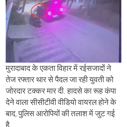
का
कहर:
घायल
युवती
को
तड़पता
छोड़
भागे
चालक,
CCTV
ने
खोली
पोल
मुरादाबाद के एकता विहार में रईसजादों ने
तेज रफ्तार थार से पैदल जा रही युवती को
जोरदार टक्कर मार दी. हादसे का रूह कंपा
देने वाला सीसीटीवी वीडियो वायरल होने के
बाद, पुलिस आरोपियों की तलाश में जुट गई
है.