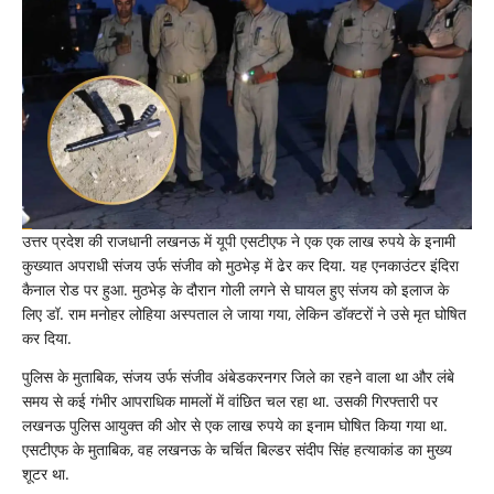
का
बड़ा
एनकाउंटर:
₹1
लाख
का
इनामी
बदमाश
संजय
ढेर,
बिल्डर
संदीप
हत्याकांड
उत्तर प्रदेश की राजधानी लखनऊ में यूपी एसटीएफ ने एक एक लाख रुपये के इनामी
के
बाद
कुख्यात अपराधी संजय उर्फ संजीव को मुठभेड़ में ढेर कर दिया. यह एनकाउंटर इंदिरा
था
कैनाल रोड पर हुआ. मुठभेड़ के दौरान गोली लगने से घायल हुए संजय को इलाज के
फरार
लिए डॉ. राम मनोहर लोहिया अस्पताल ले जाया गया, लेकिन डॉक्टरों ने उसे मृत घोषित
कर दिया.
पुलिस के मुताबिक, संजय उर्फ संजीव अंबेडकरनगर जिले का रहने वाला था और लंबे
समय से कई गंभीर आपराधिक मामलों में वांछित चल रहा था. उसकी गिरफ्तारी पर
लखनऊ पुलिस आयुक्त की ओर से एक लाख रुपये का इनाम घोषित किया गया था.
एसटीएफ के मुताबिक, वह लखनऊ के चर्चित बिल्डर संदीप सिंह हत्याकांड का मुख्य
शूटर था.