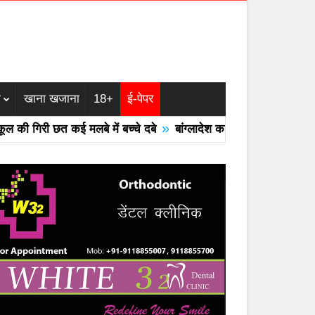
म
खाना खजाना
18+
ई-पेपर
»
री छत कई मलबे में बच्चे दबे
बांग्लादेश का एयरफोर्स का F -7 ट्रेनर विम