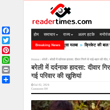
होम
समाचार
राज्य
अलग हटके
मनोरं
Facebook
»
बादल फटने से तीन की मौत घरों में घुसा मलबा
क्रिकेट की बाल उठाने ग
Breaking News
Twitter
Pinterest
Home
बरेली
बरेली में दर्दनाक हादसा: दीवार गिरने से भाई-बहन की मौत,
बरेली में दर्दनाक हादसा: दीवार ग
WhatsApp
गई परिवार की खुशियां
Print
Jul 02, 2026
Share
On
Comments Off
बरेली
में
दर्दनाक
हादसा:
दीवार