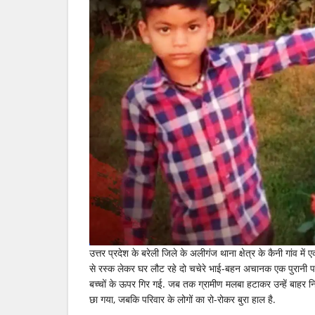
गिरने
से
भाई-
बहन
की
मौत,
पलभर
में
उजड़
गई
परिवार
की
खुशियां
उत्तर प्रदेश के बरेली जिले के अलीगंज थाना क्षेत्र के कैनी गांव मे
से रस्क लेकर घर लौट रहे दो चचेरे भाई-बहन अचानक एक पुरानी पक्
बच्चों के ऊपर गिर गई. जब तक ग्रामीण मलबा हटाकर उन्हें बाहर निका
छा गया, जबकि परिवार के लोगों का रो-रोकर बुरा हाल है.