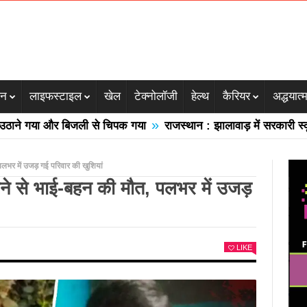
जन
लाइफस्टाइल
खेल
टेक्नोलॉजी
हेल्थ
कैरियर
अद्धयात्
»
या और बिजली से चिपक गया
राजस्थान : झालावाड़ में सरकारी स्कूल की गि
 पलभर में उजड़ गई परिवार की खुशियां
िरने से भाई-बहन की मौत, पलभर में उजड़
LIKE