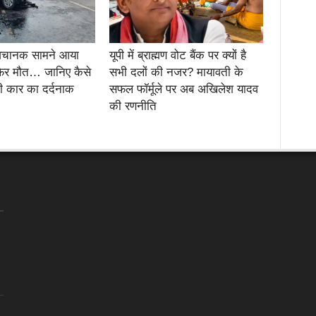
 अचानक सामने आया
यूपी में ब्राह्मण वोट बैंक पर क्यों है
िर मौत… जानिए कैसे
सभी दलों की नजर? मायावती के
 कार का दर्दनाक
सफल फॉर्मूले पर अब अखिलेश यादव
की रणनीति