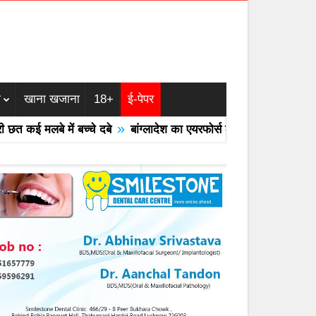
म
खाना खजाना
18+
ई-पेपर
»
ई मलबे में बच्चे दबे
बांग्लादेश का एयरफोर्स का F -7 ट्रेनर विमान क्रै