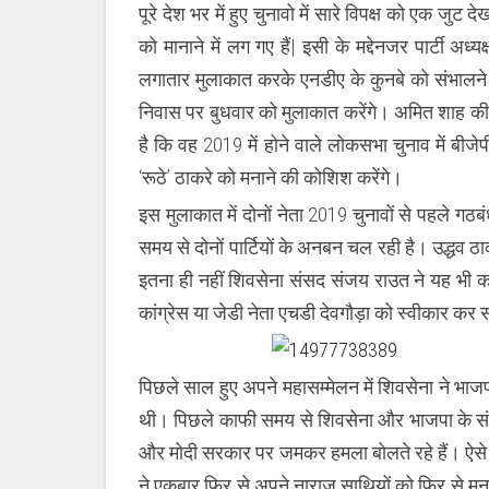
पूरे देश भर में हुए चुनावो में सारे विपक्ष को एक जु
को
मनाने
को मानाने में लग गए हैं| इसी के मद्देनजर पार्टी अ
में
जुट
लगातार मुलाकात करके एनडीए के कुनबे को संभालने में
गए
है
निवास पर बुधवार को मुलाकात करेंगे। अमित शाह की 
बीजेपी
अध्यक्ष
है कि वह 2019 में होने वाले लोकसभा चुनाव में बीजे
अमित
शाह,
‘रूठे’ ठाकरे को मनाने की कोशिश करेंगे।
मातोश्री
में
इस मुलाकात में दोनों नेता 2019 चुनावों से पहले गठब
मिलेंगे
उद्धव
समय से दोनों पार्टियों के अनबन चल रही है। उद्धव 
ठाकरे
से
इतना ही नहीं शिवसेना संसद संजय राउत ने यह भी क
कांग्रेस या जेडी नेता एचडी देवगौड़ा को स्वीकार कर
पिछले साल हुए अपने महासम्मेलन में शिवसेना ने भाज
थी। पिछले काफी समय से शिवसेना और भाजपा के संबंध
और मोदी सरकार पर जमकर हमला बोलते रहे हैं। ऐसे म
ने एकबार फिर से अपने नाराज साथियों को फिर से मनाने 