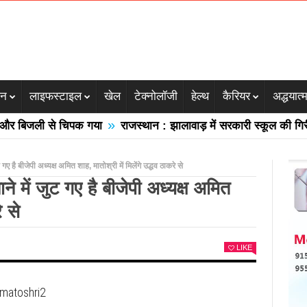
जन
लाइफस्टाइल
खेल
टेक्नोलॉजी
हेल्थ
कैरियर
अद्धयात्
»
िजली से चिपक गया
राजस्थान : झालावाड़ में सरकारी स्कूल की गिरी छत क
 है बीजेपी अध्यक्ष अमित शाह, मातोश्री में मिलेंगे उद्धव ठाकरे से
 में जुट गए है बीजेपी अध्यक्ष अमित
े से
LIKE