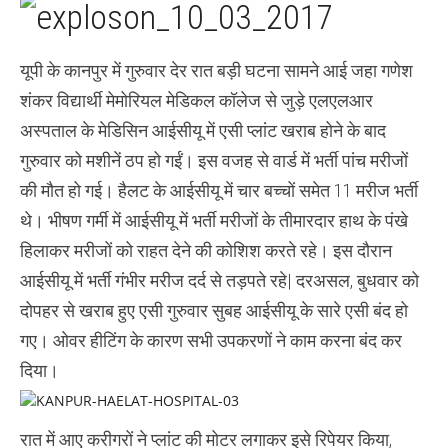
मेड‍िकल
कॉलेज
के
आईसीयू
यूपी के कानपुर में गुरुवार देर रात बड़ी घटना सामने आई जहा गणेश
का
एसी
शंकर विद्यार्थी मेमोरियल मेडिकल कॉलेज से जुड़े एलएलआर
फेल
होने
अस्‍पताल के मेड‍िस‍िन आईसीयू में एसी प्‍लांट खराब होने के बाद
से
पांच
गुरुवार को मशीनें ठप हो गईं। इस वजह से वार्ड में भर्ती पांच मरीजों
मरीजों
की
की मौत हो गई। हैलट के आईसीयू में चार बच्चों समेत 11 मरीज भर्ती
मौत
थे। भीषण गर्मी में आईसीयू में भर्ती मरीजों के तीमारदार हाथ के पंखे
हिलाकर मरीजों को राहत देने की कोश‍िश करते रहे। इस दौरान
आईसीयू में भर्ती गंभीर मरीज दर्द से तड़पते रहे| दरअसल, बुधवार को
दोपहर से खराब हुए एसी गुरुवार सुबह आईसीयू के सारे एसी बंद हो
गए। ओवर हीटिंग के कारण सभी उपकरणों ने काम करना बंद कर
दिया।
रात में आए करीगरों ने प्‍लांट की मोटर लगाकर इसे र‍िपेयर क‍िया,