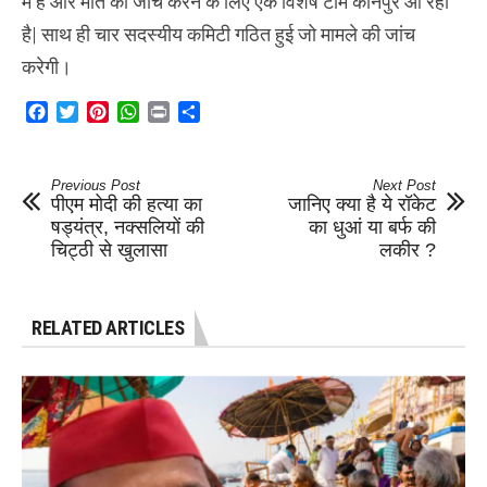
में है और मौत की जांच करने के लिए एक विशेष टीम कानपुर आ रही
है| साथ ही चार सदस्‍यीय कम‍िटी गठ‍ित हुई जो मामले की जांच
करेगी।
Facebook
Twitter
Pinterest
WhatsApp
Print
Share
Previous Post
Next Post
पीएम मोदी की हत्या का
जानिए क्या है ये रॉकेट
षड्यंत्र, नक्सलियों की
का धुआं या बर्फ की
चिट्ठी से खुलासा
लकीर ?
RELATED ARTICLES