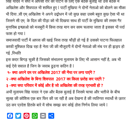
सिंह यादव ने सपा में आपसी रार को पाटने के लिए एक बैठक बुलाई थी उस बैठक में
अखिलेश और शिवपाल भी शामिल हुए l पार्टी मुखिया ने दोनों नेताओ को बोलने का मौका
भी दिया ,सी एम् अखिलेश ने अपने उद्बोधन में जो कुछ कहा उसमे बहुत कुछ ऐसा भी था
जिसने सी एम् के दिल की पीड़ा को भी दिखया साथ ही पार्टी के मुखिया की तमाम गैर
मुनासिब इच्छाओ को मजबूरी में किस तरह मान कर काम चलाया जाता है इसका भी पर्दा
फाश हो गया l
समाजवादी पार्टी में आपस की खाई जिस तरह चौड़ी हो गई है उसको पाटना फिलहाल
काफी मुश्किल दिख रहा है नेता जी की मौजूदगी में दोनों नेताओ की मंच पर ही झड़प हो
गई ,स्थिति
इस कदर बिगड़ चुकी है जिसको संभालना मुलायम के लिए भी आसान नहीं है, अब भी
कई ऐसे सवाल है जिन के जवाब ढूढना कठिन है l
१- क्या अपने दम पर अखिलेश 2017 की नैया पर लगा पाएंगे ?
२ -क्या अखिलेश के बिना शिवपाल 2017 का किला फ़तेह कर पाएंगे ?
३ -क्या सपा परिवार में कोई और है जो अखिलेश की तरह प्रभावी हो ?
अभी मुलायम सिंह यादव ने एक और बैठक बुलाई है जिसमे चाचा और भतीजे के बीच
सुलह की कोशिस एक बार फिर की जा रही है अब देखना है की व्यतिगत स्वार्थो से ऊपर
उठ कर प्रदेश हितके बारे में सोच समझ कर कोई ठोस निर्णय लिया जाये l
Facebook
Twitter
Pinterest
WhatsApp
Print
Share