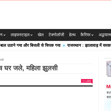
जन
लाइफस्टाइल
खेल
टेक्नोलॉजी
हेल्थ
कैरियर
अद्धयात्
»
उठाने गया और बिजली से चिपक गया
राजस्थान : झालावाड़ में सरकारी स्क
ुलसी
पॉच घर जले, महिला झुलसी
LIKE