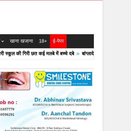
म
खाना खजाना
18+
ई-पेपर
»
ूल की गिरी छत कई मलबे में बच्चे दबे
बांग्लादेश का एयरफोर्स का F -7 ट्