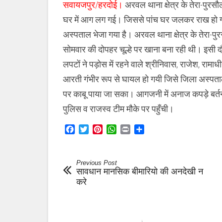
सवायजपुर/हरदोई।
अरवल थाना क्षेत्र के तेरा-पुरसौली
पॉच
घर
घर में आग लग गई। जिससे पांच घर जलकर राख हो गए
जले,
महिला
अस्पताल भेजा गया है। अरवल थाना क्षेत्र के तेरा-पु
झुलसी
सोमवार की दोपहर चूल्हे पर खाना बना रही थी। इसी द
लपटों ने पड़ोस में रहने वाले श्रीनिवास, राजेश, रामा
आरती गंभीर रूप से घायल हो गयी जिसे जिला अस्पताल 
पर काबू पाया जा सका। आगजनी में अनाज कपड़े बर्त
पुलिस व राजस्व टीम मौके पर पहुँची।
Facebook
Twitter
Pinterest
WhatsApp
Print
Share
Previous Post
सावधान मानसिक बीमारियो की अनदेखी न
करे