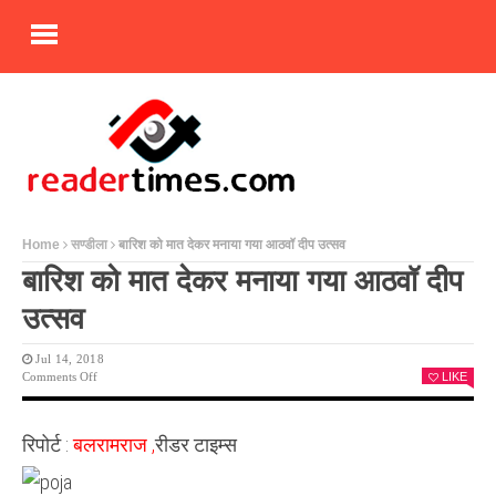
Home
सण्डीला
बारिश को मात देकर मनाया गया आठवॉ दीप उत्सव
बारिश को मात देकर मनाया गया आठवॉ दीप
उत्सव
Jul 14, 2018
On
Comments Off
LIKE
बारिश
को
मात
रिपोर्ट :
बलरामराज ,
रीडर टाइम्स
देकर
मनाया
गया