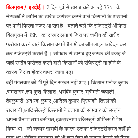
नहीं
बिलग्राम / हरदोई ।
हो
2 दिन पूर्व से खराब चले आ रहे BSNL के
पा
नेटवर्कों ने जमीन की खरीद फरोख्त करने वाले किसानों के अरमानों
रहे
किसानों
पर पानी फिरता नजर आ रहा है। बताते चलें कि रजिस्ट्री ऑफिस
के
बैनामे
बिलग्राम में BSNL का सरवर लगा है जिस पर जमीन की खरीद
फरोख्त करने वाले किसान अपने बैनामो का ऑनलाइन आवेदन करा
कर रजिस्ट्री कराते हैं । सोमवार से खराब हुए सरवर की वजह से
जहां खरीद फरोख्त करने वाले किसानों को रजिस्ट्री ना होने के
कारण निराश होकर वापस जाना पड़ा।
वहीं मंगलवार को भी पूरे दिन सरवर नहीं आए। किसान मनोज कुमार
,रामसागर ,लव कुश, कैलाश ,अरविंद कुमार ,श्रीमती रूपाली ,
देवकुमारी ,अवधेश कुमार ,आदित्य कुमार, प्रियांशी, त्रिलोकी,
राजरानी ,आदि सैकड़ों किसानों ने बताया की सोमवार को उन्होंने
अपना बैनामा तथा वसीयत, इकरारनामा रजिस्ट्री ऑफिस में पेश
किया था। जो सरवर खराबी के कारण उसका रजिस्ट्रीकरण नहीं हो
पाया था।लेकिन मंगलवार को भी कुछ ऐसा ही नजारा देखने को मिला