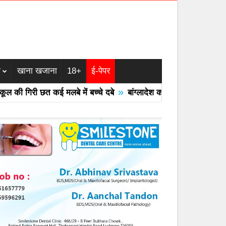
म
खाना खजाना
18+
ई-पेपर
»
 गिरी छत कई मलबे में बच्चे दबे
बांग्लादेश का एयरफोर्स का F -7 ट्रेनर 