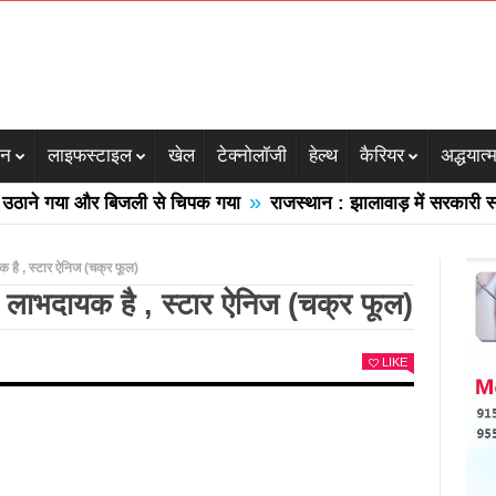
जन
लाइफस्टाइल
खेल
टेक्नोलॉजी
हेल्थ
कैरियर
अद्धयात्
»
 गया और बिजली से चिपक गया
राजस्थान : झालावाड़ में सरकारी स्कूल की
यक है , स्टार ऐनिज (चक्र फूल)
लिए लाभदायक है , स्टार ऐनिज (चक्र फूल)
LIKE