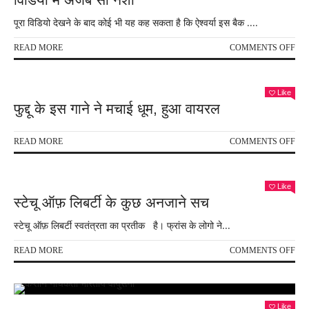
साल
पूरा विडियो देखने के बाद कोई भी यह कह सकता है कि ऐश्वर्या इस बैक ....
175
करो
ON
READ MORE
COMMENTS OFF
के
ऐश्वर्
हीरे
के
!
इस
Like
अवत
फुद्दू के इस गाने ने मचाई धूम, हुआ वायरल
ने
किय
लोगों
ON
READ MORE
COMMENTS OFF
को
फुद्दू
पागल
के
इस
इस
Like
विडि
गाने
स्टेचू ऑफ़ लिबर्टी के कुछ अनजाने सच
में
ने
अज
मचा
स्टेचू ऑफ़ लिबर्टी स्वतंत्रता का प्रतीक है। फ्रांस के लोगो ने...
सा
धूम,
नशा
हुआ
ON
READ MORE
COMMENTS OFF
वाय
स्टेचू
ऑफ़
लिबर्
के
Like