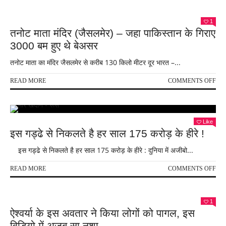
घर
में
है
1
तनोट माता मंदिर (जैसलमेर) – जहा पाकिस्तान के गिराए
भूत-
प्रेत
3000 बम हुए थे बेअसर
का
साया
तनोट माता का मंदिर जैसलमेर से करीब 130 किलो मीटर दूर भारत –...
?
ON
READ MORE
COMMENTS OFF
तनो
माता
मंदिर
(जैस
Like
–
इस गड्ढे से निकलते है हर साल 175 करोड़ के हीरे !
जहा
पाकि
इस गड्ढे से निकलते है हर साल 175 करोड़ के हीरे : दुनिया में अजीबो...
के
गिरा
ON
READ MORE
COMMENTS OFF
300
इस
बम
गड्ढे
हुए
से
1
थे
निक
ऐश्वर्या के इस अवतार ने किया लोगों को पागल, इस
बेअ
है
विडियो में अजब सा नशा
हर