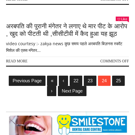
,
हौस
तो
की
कुछ
छलां
Like
नहीं
अरबपति की पुरानी मंगेतर ने लगाए थे मार पीट के आरोप
घूमा
, खुद को पीटती थी ,सीसीटीवी में कैद हुआ यह झूठ
video courtesy :- zakya news कुछ समय पहले अरबपति बिज़नस स्कॉट
मिशेल की एक्स मंगेतर...
ON
READ MORE
COMMENTS OFF
अरब
की
पुरान
Previous Page
«
‹
22
23
24
25
मंगेत
ने
›
Next Page
लगा
थे
मार
पीट
के
आरो
,