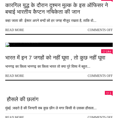
कुछ
कारगिल युद्ध के दौरान दुश्मन मुल्क के इस ऑफिसर ने
अनज
बचाई भारतीय कैप्टन नचिकेता की जान
सच
कहा जाता की ईश्वर अपने बन्दों को हर जगह मौजूद रखता है, ताकि वो...
ON
READ MORE
COMMENTS OFF
कार
युद्ध
के
दौरा
Like
दुश्म
भारत में इन 7 जगहों को नहीं घूमा , तो कुछ नहीं घूमा
मुल्क
के
भानगढ़ का किला भानगढ़ का किला भारत तो क्या पूरे विश्व में बहुत...
इस
ऑफ
ON
READ MORE
COMMENTS OFF
ने
भार
बचा
में
भार
इन
1
कैप्
7
हौसले की छलांग
नचिक
जगहो
की
को
मुंबई :कहते है की जिन्दगी सब कुछ छीन ले मगर किसी से उसका हौसला...
जान
नहीं
घूमा
ON
READ MORE
COMMENTS OFF