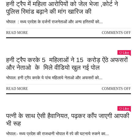
हनी ट्रैप में महिला आरोपियों को जेल भेजा ,कोर्ट ने
के
पुलिस रिमांड बढ़ाने की मांग खारिज की
साथ
किय
भोपाल : मध्य प्रदेश के दर्जनों राजनेताओं और अन्य हस्तियों को...
रेप
ON
READ MORE
COMMENTS OFF
हनी
ट्रैप
में
Like
महिल
हनी ट्रैप करके 5 महिलाओं ने 15 करोड़ ऐंठे अफसरों
आरोप
और नेताओ के मिले वीडियो खुल गई पोल
को
जेल
भोपाल: हनी ट्रैप करके ये पांच महिलाये नेताओ और अफसरों को...
भेजा
,कोर्
ON
READ MORE
COMMENTS OFF
ने
हनी
पुलि
ट्रैप
रिमां
करक
बढ़ान
Like
5
की
पत्नी के साथ ऐसी हैवानियत, पढ़कर काँप जाएगी आपकी
महि
मांग
भी रूह
ने
खार
15
की
भोपाल:- मध्य प्रदेश की राजधानी भोपाल में रपे की घटनाये रुकने का...
करो