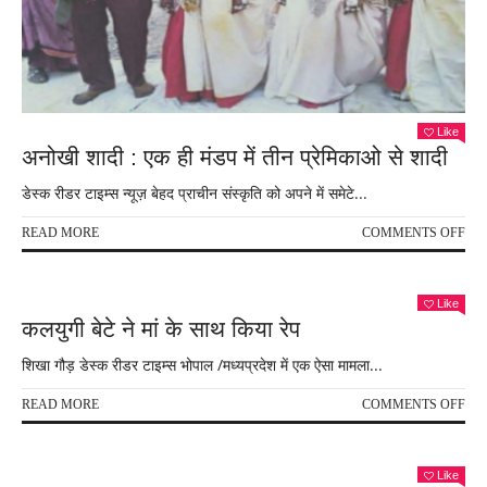
भार
ट्रेन
की
सौग
देते
हुए
:
Like
अनोखी शादी : एक ही मंडप में तीन प्रेमिकाओ से शादी
विपक्
पर
डेस्क रीडर टाइम्स न्यूज़ बेहद प्राचीन संस्कृति को अपने में समेटे...
बड़ा
हमल
ON
READ MORE
COMMENTS OFF
,
अनो
शादी
:
Like
एक
कलयुगी बेटे ने मां के साथ किया रेप
ही
मंडप
शिखा गौड़ डेस्क रीडर टाइम्स भोपाल /मध्यप्रदेश में एक ऐसा मामला...
में
तीन
ON
READ MORE
COMMENTS OFF
प्रे
कलय
से
बेटे
शादी
ने
Like
मां