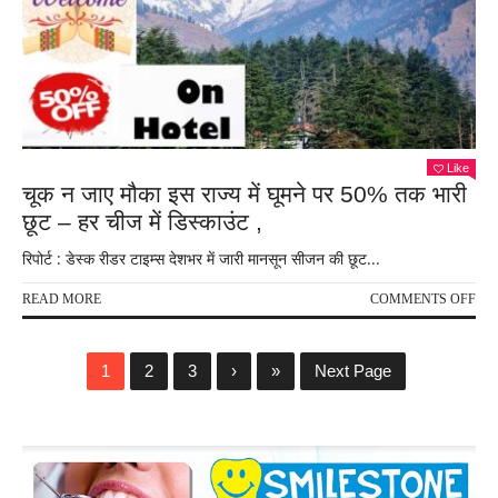
कहे
अलव
,स्व
करे
202
का।
Like
चूक न जाए मौका इस राज्य में घूमने पर 50% तक भारी
छूट – हर चीज में डिस्काउंट ,
रिपोर्ट : डेस्क रीडर टाइम्स देशभर में जारी मानसून सीजन की छूट...
ON
READ MORE
COMMENTS OFF
चूक
न
जाए
1
2
3
›
»
Next Page
मौका
इस
राज्य
में
घूमने
पर