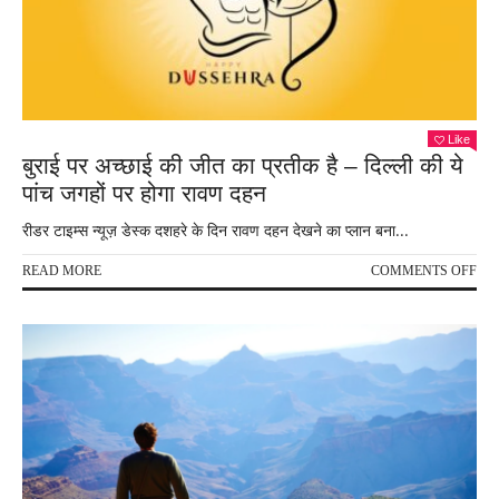
भी
फैमि
के
साथ
जाक
देखि
यहां
Like
बुराई पर अच्छाई की जीत का प्रतीक है – दिल्ली की ये
पांच जगहों पर होगा रावण दहन
रीडर टाइम्स न्यूज़ डेस्क दशहरे के दिन रावण दहन देखने का प्लान बना...
ON
READ MORE
COMMENTS OFF
बुराई
पर
अच्छ
की
जीत
का
प्रत
है
–
दिल्ल