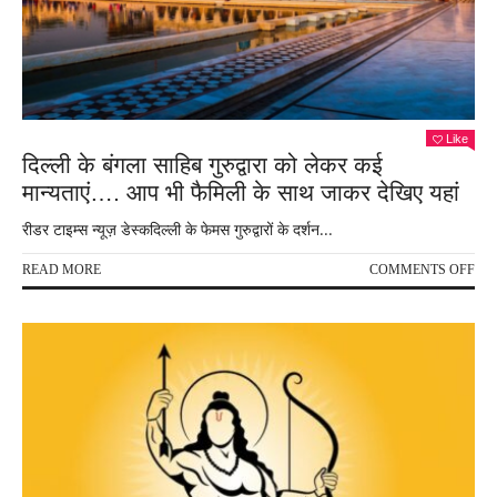
बार
जरू
देखें
Like
दिल्ली के बंगला साहिब गुरुद्वारा को लेकर कई
मान्यताएं…. आप भी फैमिली के साथ जाकर देखिए यहां
रीडर टाइम्स न्यूज़ डेस्कदिल्ली के फेमस गुरुद्वारों के दर्शन...
ON
READ MORE
COMMENTS OFF
दिल्ल
के
बंगल
साहि
गुरुद्व
को
लेक
कई
मान्
आप