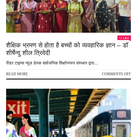
Like
शैक्षिक भ्रमण से होता है बच्चों को व्यवहारिक ज्ञान – डॉ
शीर्षेन्दु शील त्रिवेदी
रीडर टाइम्स न्यूज़ डेस्क सार्वजनिक शिक्षोन्नयन संस्थान द्वारा...
ON
READ MORE
COMMENTS OFF
शैक्ष
भ्रम
से
होता
है
बच्चों
को
व्यव
ज्ञान
–