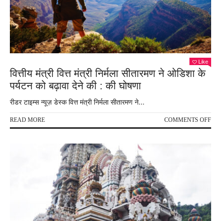
की
ये
पांच
जगहो
पर
होगा
रावण
Like
दहन
वित्तीय मंत्री वित्त मंत्री निर्मला सीतारमण ने ओडिशा के
पर्यटन को बढ़ावा देने की : की घोषणा
रीडर टाइम्स न्यूज़ डेस्क वित्त मंत्री निर्मला सीतारमण ने...
ON
READ MORE
COMMENTS OFF
वित्त
मंत्री
वित्त
मंत्री
निर्म
सीत
ने
ओडि
के
पर्य