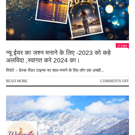
–
जटो
शिव
मंदिर
,
पत्थ
को
थपथ
Like
पर
न्यू ईयर का जश्न मनाने के लिए -2023 को कहे
आती
अलविदा ,स्वागत करे 2024 का।
हैं
डमर
रिपोर्ट – डेस्क रीडर टाइम्स नए साल मनाने के लिए लोग एक अच्छी...
की
आवा
ON
READ MORE
COMMENTS OFF
!
न्यू
ईयर
का
जश्न
मनान
के
लिए
-20
को