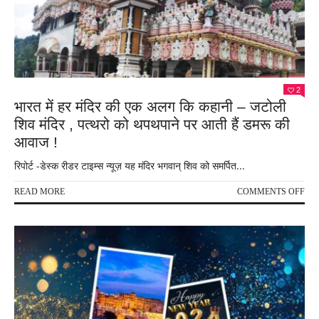
को
बढ़ाव
देने
की
:
की
घोषण
2
भारत में हर मंदिर की एक अलग कि कहानी – जटोली
शिव मंदिर , पत्थरो को थपथपाने पर आती हैं डमरू की
आवाज !
रिपोर्ट -डेस्क रीडर टाइम्स न्यूज़ यह मंदिर भगवान् शिव को समर्पित...
ON
READ MORE
COMMENTS OFF
भार
में
हर
मंदिर
की
एक
अल
कि
कहा