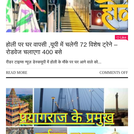
डॉ
शीर्षेन
शील
त्रिव
Like
होली पर घर वापसी ,यूपी में चलेगी 72 विशेष ट्रेने –
रोडवेज चलाएगा 400 बसे
रीडर टाइम्स न्यूज़ डेस्कयूपी में होली के मौके पर घर आने वाले को...
ON
READ MORE
COMMENTS OFF
होली
पर
घर
वापस
,यूपी
में
चलेग
72
विशे
ट्रेने