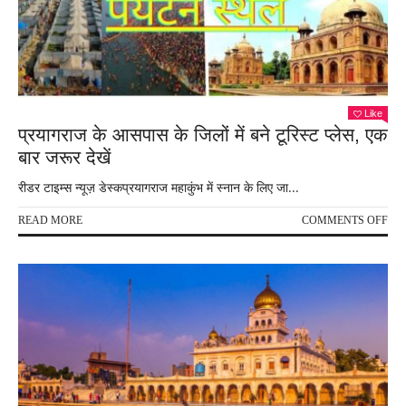
–
रोडव
चला
400
बसे
Like
प्रयागराज के आसपास के जिलों में बने टूरिस्ट प्लेस, एक
बार जरूर देखें
रीडर टाइम्स न्यूज़ डेस्कप्रयागराज महाकुंभ में स्नान के लिए जा...
ON
READ MORE
COMMENTS OFF
प्रय
के
आस
के
जिलो
में
बने
टूरिस
प्लेस
एक