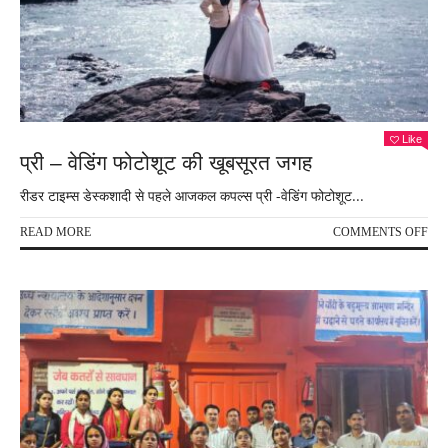
Like
प्री – वेडिंग फोटोशूट की खूबसूरत जगह
रीडर टाइम्स डेस्कशादी से पहले आजकल कपल्स प्री -वेडिंग फोटोशूट...
ON
READ MORE
COMMENTS OFF
प्री
–
वेडिं
फोट
की
खूबस
जगह