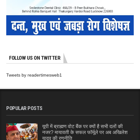
FOLLOW US ON TWITTER
Tweets by readertimesweb1
POPULAR POSTS
यूपी में ब्राह्मण वोट बैंक पर क्यों है सभी दलों की
नजर? मायावती के सफल फॉर्मूले पर अब अखिलेश
यादव की रणनीति