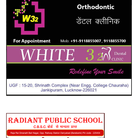
जमक
खाएं
ये
4
तरह
के
मुरब्बे
:
बॉडी
हो
जाएग
एकद
फिट
,