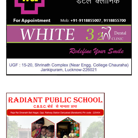
बाद
टिक
:
जान
लें
ये
जरूर
निय
,