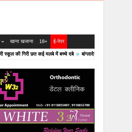
म
खाना खजाना
18+
ई-पेपर
»
कूल की गिरी छत कई मलबे में बच्चे दबे
बांग्लादेश का एयरफोर्स का F -7 ट