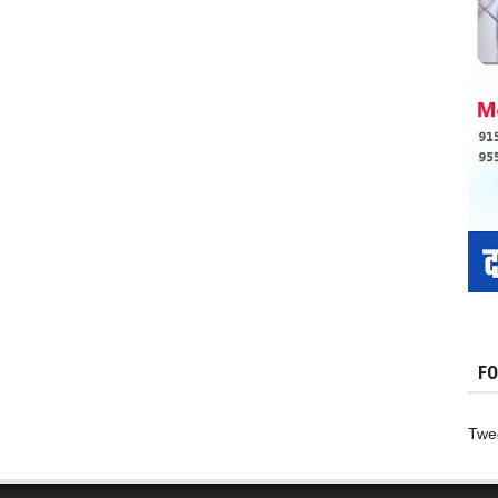
शिवलिंग
की
पूजा
करने
से
नहीं
मिलता
पुण्य
–
जाने
पूजा
करने
का
सही
तरीका
,
FO
Twe