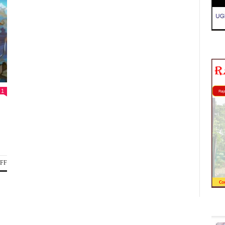
1
ON
FF
बिना
नंदी
की
पूजा
किए
: