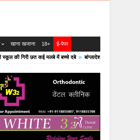
म
खाना खजाना
18+
ई-पेपर
»
ूल की गिरी छत कई मलबे में बच्चे दबे
बांग्लादेश का एयरफोर्स का F -7 ट्