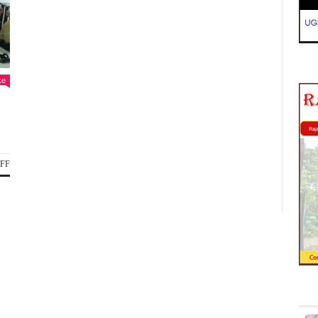
ke
ON
FF
सत्संग
रूपी
नाम
चर्चा
में
उमड़ा
आस्था
का
जनसैलाब