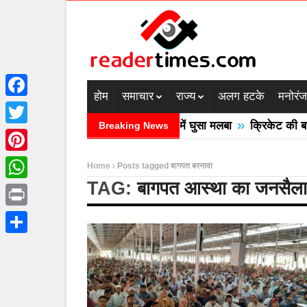
होम
समाचार
राज्य
अलग हटके
मनोरं
Facebook
»
देश में बादल फटने से तीन की मौत घरों में घुसा मलबा
क्रिकेट की बाल उ
Breaking News
Twitter
Pinterest
Home
Posts tagged बागपत बरनावा
TAG:
बागपत आस्था का जनसैल
WhatsApp
Print
Share