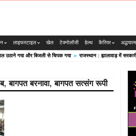
जन
लाइफस्टाइल
खेल
टेक्नोलॉजी
हेल्थ
कैरियर
अद्धयात्
»
ठाने गया और बिजली से चिपक गया
राजस्थान : झालावाड़ में सरकारी स्क
ाब
,
बागपत बरनावा
,
बागपत सत्संग रूपी