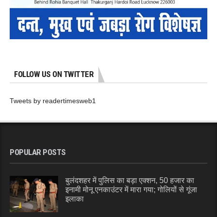
FOLLOW US ON TWITTER
Tweets by readertimesweb1
POPULAR POSTS
बुलंदशहर में पुलिस का बड़ा एक्शन, 50 हजार का
इनामी मोनू एनकाउंटर में मारा गया; गोलियों से गूंजा
इलाका