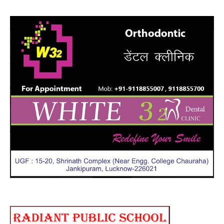
के
निध
पर
CM
योगी
ने
जता
शोक