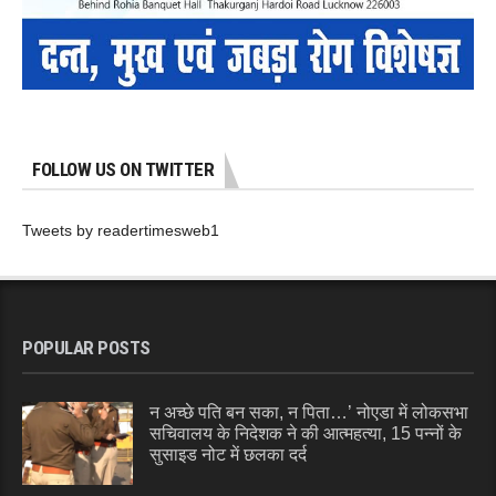
FOLLOW US ON TWITTER
Tweets by readertimesweb1
POPULAR POSTS
न अच्छे पति बन सका, न पिता…’ नोएडा में लोकसभा
सचिवालय के निदेशक ने की आत्महत्या, 15 पन्नों के
सुसाइड नोट में छलका दर्द