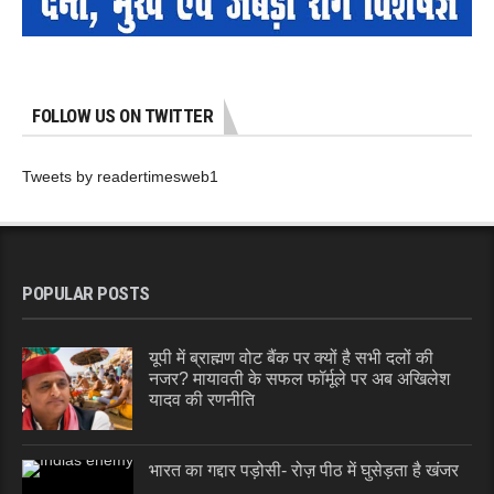
FOLLOW US ON TWITTER
Tweets by readertimesweb1
POPULAR POSTS
यूपी में ब्राह्मण वोट बैंक पर क्यों है सभी दलों की
नजर? मायावती के सफल फॉर्मूले पर अब अखिलेश
यादव की रणनीति
भारत का गद्दार पड़ोसी- रोज़ पीठ में घुसेड़ता है खंजर