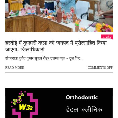
Like
हरदोई में कुम्हारी कला को जनपद में प्रोत्साहित किया
जाएगाः-जिलाधिकारी
संवाददाता पुनीत कुमार शुक्ला रीडर टाइम्स न्यूज़ – टूल किट...
ON
READ MORE
COMMENTS OFF
हरदो
में
कुम्ह
कला
को
जनप
में
प्रोत
किय
जाएग