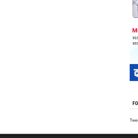
–
पालक
पनीर
उत्तपम
,
FO
Twe