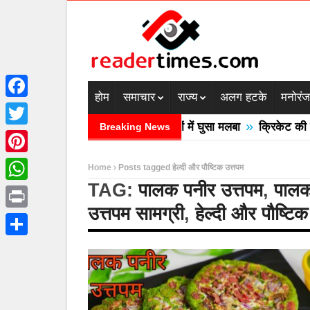
होम
समाचार
राज्य
अलग हटके
मनोरं
Facebook
»
्रदेश में बादल फटने से तीन की मौत घरों में घुसा मलबा
क्रिकेट की बाल
Breaking News
Twitter
Pinterest
Home
Posts tagged हेल्दी और पौष्टिक उत्तपम
TAG:
पालक पनीर उत्तपम
,
पालक
WhatsApp
उत्तपम सामग्री
,
हेल्दी और पौष्टिक
Print
Share