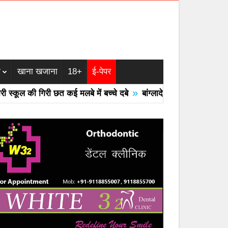
म
खाना खजाना
18+
ई-पेपर
»
्कूल की गिरी छत कई मलबे में बच्चे दबे
बांग्लादेश का एयरफोर्स का F -7 