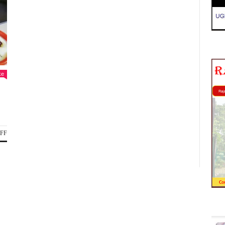
ke
ON
FF
कुछ
डिफरेंट
ट्राई
करना
चाहते
हैं
तो
अब
बनाएं