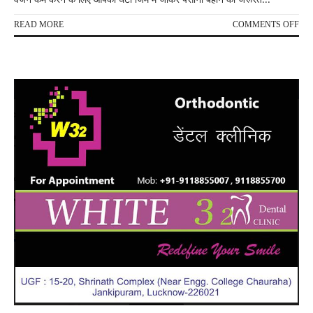
ON
READ MORE
COMMENTS OFF
सेक्
करने
से
घटत
है
वजन