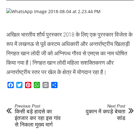
शौर्य
पुरस्कार
2018
के
लिए
एक
अखिल भारतीय शौर्य पुरस्कार 2018 के लिए एक पुरस्कार विजेता के
पुरस्कार
विजेता
रूप में लखनऊ से पूर्व कस्टम अधिकारी और अन्तर्राष्ट्रीय खिलाड़ी
के
रूप
निगहत खान लोदी जी को अग्निपथ गौरव से एमएस का नाम घोषित
में
लखनऊ
किया गया है | निगहत खान लोदी महिला सशक्तिकरण और
से
पूर्व
अन्तर्राष्ट्रीय स्तर पर खेल के क्षेत्र में योगदान रहा है |
कस्टम
अधिकारी
Ms.Nighat
Facebook
Twitter
Pinterest
WhatsApp
Print
Share
Khan
Lodi
Previous Post
Next Post
किसी बड़े हादसे का
दुकान में कपड़े बेचता
इंतजार कर रहा इस गांव
सांड
से निकला मुख्य मार्ग