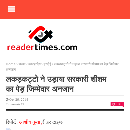
Home
राज्य
उत्तरप्रदेश
हरदोई
लकड़कट्टो ने उड़ाया सरकारी शीशम का पेड़ जिम्मेदार
अनजान
लकड़कट्टो ने उड़ाया सरकारी शीशम
का पेड़ जिम्मेदार अनजान
Oct 26, 2018
On
Comments Off
LIKE
लकड़कट्टो
ने
उड़ाया
रिपोर्ट :
आशीष गुप्ता ,
रीडर टाइम्स
सरकारी
शीशम