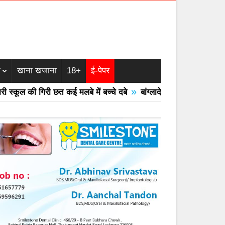
म
खाना खजाना
18+
ई-पेपर
»
ूल की गिरी छत कई मलबे में बच्चे दबे
बांग्लादेश का एयरफोर्स का F -7 ट्