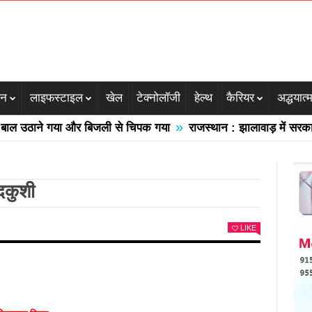
जन
लाइफस्टाइल
खेल
टेक्नोलॉजी
हेल्थ
कैरियर
अद्धयात्
»
उठाने गया और बिजली से चिपक गया
राजस्थान : झालावाड़ में सरकारी स्क
दकुशी
LIKE