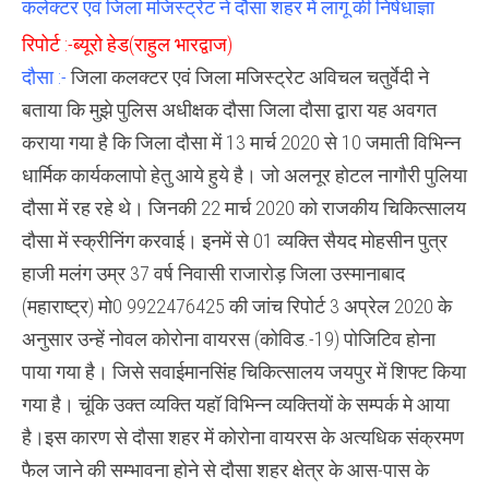
कलेक्टर एवं जिला मजिस्ट्रेट ने दौसा शहर में लागू की निषेधाज्ञा
में
जीरो
रिपोर्ट :-ब्यूरो हेड(राहुल भारद्वाज)
मोबिलिटी
निषेधाज्ञा
दौसा :-
जिला कलक्टर एवं जिला मजिस्ट्रेट अविचल चतुर्वेदी ने
जारी
करने
बताया कि मुझे पुलिस अधीक्षक दौसा जिला दौसा द्वारा यह अवगत
के
आदेश
कराया गया है कि जिला दौसा में 13 मार्च 2020 से 10 जमाती विभिन्न
धार्मिक कार्यकलापो हेतु आये हुये है। जो अलनूर होटल नागौरी पुलिया
दौसा में रह रहे थे। जिनकी 22 मार्च 2020 को राजकीय चिकित्सालय
दौसा में स्क्रीनिंग करवाई। इनमें से 01 व्यक्ति सैयद मोहसीन पुत्र
हाजी मलंग उम्र 37 वर्ष निवासी राजारोड़ जिला उस्मानाबाद
(महाराष्ट्र) मो0 9922476425 की जांच रिपोर्ट 3 अप्रेल 2020 के
अनुसार उन्हें नोवल कोरोना वायरस (कोविड.-19) पोजिटिव होना
पाया गया है। जिसे सवाईमानसिंह चिकित्सालय जयपुर में शिफ्ट किया
गया है। चूंकि उक्त व्यक्ति यहॉ विभिन्न व्यक्तियों के सम्पर्क मे आया
है।इस कारण से दौसा शहर में कोरोना वायरस के अत्यधिक संक्रमण
फैल जाने की सम्भावना होने से दौसा शहर क्षेत्र के आस-पास के