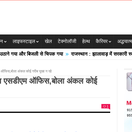
जन
लाइफस्टाइल
खेल
टेक्नोलॉजी
हेल्थ
कैरियर
अद्धयात्
»
े गया और बिजली से चिपक गया
राजस्थान : झालावाड़ में सरकारी स्कूल की
एम ऑफिस,बोला अंकल कोई गरीब भूखा न रहे
ुँचा एसडीएम ऑफिस,बोला अंकल कोई
1