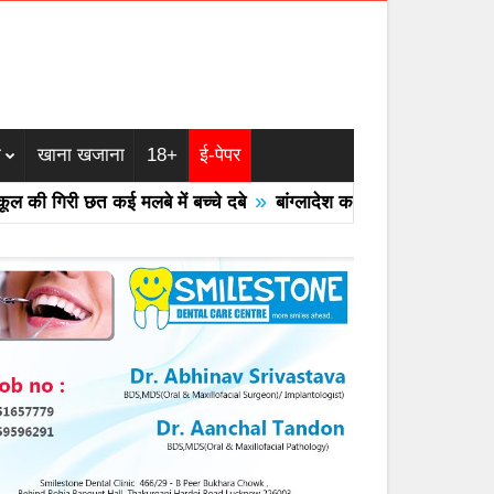
म
खाना खजाना
18+
ई-पेपर
»
 गिरी छत कई मलबे में बच्चे दबे
बांग्लादेश का एयरफोर्स का F -7 ट्रेनर 