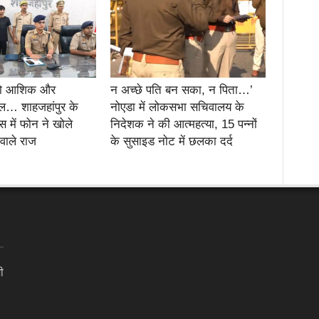
दो आशिक और
न अच्छे पति बन सका, न पिता…’
… शाहजहांपुर के
नोएडा में लोकसभा सचिवालय के
स में फोन ने खोले
निदेशक ने की आत्महत्या, 15 पन्नों
 वाले राज
के सुसाइड नोट में छलका दर्द
ी