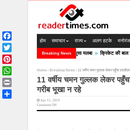
होम
समाचार
राज्य
अलग हटके
मनोरं
Facebook
»
ें बादल फटने से तीन की मौत घरों में घुसा मलबा
क्रिकेट की बाल उठान
Breaking News
Twitter
Pinterest
Home
Breaking News
11 वर्षीय चमन गुल्लक लेकर पहुँचा एसडी
11 वर्षीय चमन गुल्लक लेकर पह
WhatsApp
गरीब भूखा न रहे
Print
Apr 11, 2020
Share
On
Comments Off
11
वर्षीय
चमन
गुल्लक
लेकर