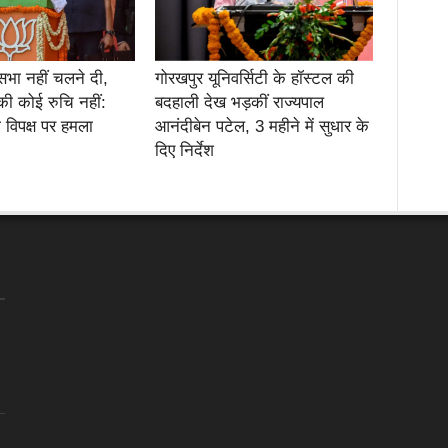
सभा नहीं चलने दी,
गोरखपुर यूनिवर्सिटी के हॉस्टल की
की कोई रुचि नहीं:
बदहाली देख भड़कीं राज्यपाल
 विपक्ष पर हमला
आनंदीबेन पटेल, 3 महीने में सुधार के
दिए निर्देश