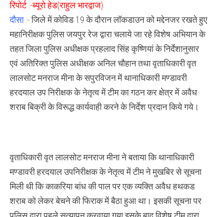
रिपोर्ट :-ब्यूरो हेड(राहुल भारद्वाज)
बड़ी
कार्यवाही,
दौसा :-
जिले में कोविड 19 के दौरान लॉकडाउन को मद्देनजर रखते हुए
अवैध
हथकड
महानिरीक्षक पुलिस जयपुर रेज द्वारा चलाये जा रहे विशेष अभियान के
शराब
सहित
तहत जिला पुलिस अधीक्षक प्रहलाद सिंह कृष्णियां के निर्देशानुसार
मुजरिम
को
एवं अतिरिक्त पुलिस अधीक्षक अनिल चौहान तथा वृताधिकारी वृत
किया
गिरफ्तार
लालसोट मनराज मीना के सपुरविजन में थानाधिकारी मण्डावरी
हरदयाल उप निरीक्षक के नेतृत्व में टीम का गठन कर क्षेत्र में अवैध
शराब बिक्री के विरूद्ध कार्यवाही करने के निर्देश प्रदान किये गये।
वृताधिकारी वृत लालसोट मनराज मीना ने बताया कि थानाधिकारी
मण्डावरी हरदयाल उपनिरीक्षक के नेतृत्व में टीम ने मुखबिर से सूचना
मिली थी कि काकरिया बांध की पाल पर एक व्यक्ति अवैध हथकड
शराब को लेकर बेचने की फिराक में बैठा हुआ था। इसकी सूचना पर
पुलिस द्वारा पहले सत्यापन करवाया गया इसके बाद विशेष टीम द्वारा