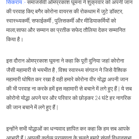
सिकराय :-
समाजसेवी ओमप्रकाश घूमना ने शुक्रवार को अपनी जान
सलाम
करता
की परवाह किए बगैर कोरोना वायरस की रोकथाम में जुटे डॉक्टर,
हूं
–
स्वास्थ्यकर्मी, सफाईकर्मी , पुलिसकर्मी और मीडियाकर्मियों को
समाजसेवी
ओमप्रकाश
माला,साफा और सम्मान का प्रतीक सफेद तौलिया देकर सम्मानित
घूमना
किया है।
इस दौरान ओमप्रकाश घूमना ने कहा कि पूरी दुनिया जहां कोरोना
जैसी महामारी से भयभीत है , विश्व स्वास्थ्य संगठन ने जिसे वैश्विक
महामारी घोषित कर रखा है वही हमारे कोरोना वीर योद्धा अपनी जान
की भी परवाह ना करके हमें इस महामारी से बचाने में लगे हुए हैं | ये सब
कोरोनो योद्धा अपने घर और परिवार को छोड़कर 24 घंटे हर नागरिक
की जान बचाने में लगे हुए हैं |
इन्होंने सभी योद्धाओं का धन्यवाद ज्ञापित कर कहा कि हम सब आपके
आभारी हैं | आपकी कर्तव्य परायणता के चलते हमारे संपूर्ण विधानसभा