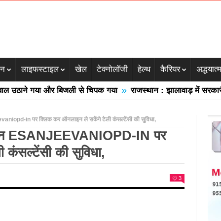
जन
लाइफस्टाइल
खेल
टेक्नोलॉजी
हेल्थ
कैरियर
अद्धयात्
»
ठाने गया और बिजली से चिपक गया
राजस्थान : झालावाड़ में सरकारी स्कू
vaniopd-in पर क्लिक कर ऑनलाइन ले सकेंगे टेली कंसल्टेंसी की सुविधा,
र,आमजन ESANJEEVANIOPD-IN पर
कंसल्टेंसी की सुविधा,
3