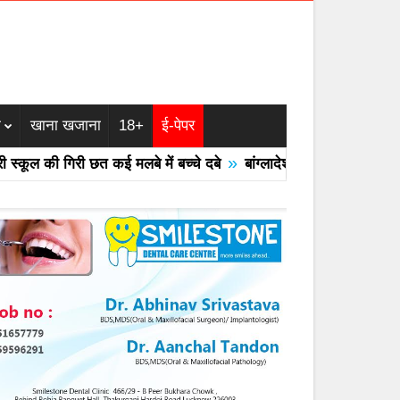
म
खाना खजाना
18+
ई-पेपर
»
ल की गिरी छत कई मलबे में बच्चे दबे
बांग्लादेश का एयरफोर्स का F -7 ट्र