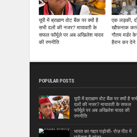
यूपी में ब्राह्मण वोट बैंक पर क्यों है
एक लड़की, 
सभी दलों की नजर? मायावती के
खौफनाक कत्ल
सफल फॉर्मूले पर अब अखिलेश यादव
गौतम मर्डर के
की रणनीति
हैरान कर देने
POPULAR POSTS
यूपी में ब्राह्मण वोट बैंक पर क्यों है सभ
दलों की नजर? मायावती के सफल
फॉर्मूले पर अब अखिलेश यादव की
रणनीति
भारत का गद्दार पड़ोसी- रोज़ पीठ में