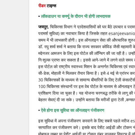
In
रीडर
टाइम्स
पर
क्लिक
•
लॉकडाउन या कर्फ्यू के दौरान भी होगी लाभदायक
कर
ऑनलाइन
जयपुर,
चिकित्सा विभाग ने प्रदेशवासियों को घर बैठे उपचार व पराम
ले
सकेंगे
परामर्श सुविधा) का नवाचार किया है जिसके तहत esanjeevaniopd
टेली
समय में भी लाभकारी होगी। इस ऑनलाइन सेवा की औपचारिक शुरुआत सो
कंसल्टेंसी
डॉ. रघु शर्मा शर्मा ने बताया कि राज्य सरकार कोविड जैसी महामारी 
की
सुविधा,
मद्देनजर आमजन के लिए इस पोर्टल की लॉन्चिग की जा रही है। उन्होंन
निःशुल्क प्राप्त कर सकता है। इससे आने-जाने में लगने वाले समय 
इस पोर्टल को राष्ट्रीय स्वास्थ्य मिशन के अन्तर्गत चिकित्सा एवं स्
सी-डेक, मोहाली ने मिलकर तैयार किया है। इसे 4 मई से प्रांरभ कर
30 चिकित्सकों के माध्यम से सामान्य बीमारियों के लिए टेली कंसल्टेंसी
100 चिकित्सा संस्थानों पर इस वेब पोर्टल के माध्यम से ऑनलाइन टे
प्रशिक्षण दिया जा चुका है। यह योजना चरणबद्ध तरीके से लागू क
बेहतर सेवाएं दी जा सके। उन्होंने बताया कि मरीजों द्वारा टेली ,क
•
ऐसे होगा इस सुविधा का ऑनलाइन पंजीकरण
इस सुविधा में अपना पंजीकरण करवाने के लिए सबसे पहले मरीज e
सत्यापित कर पंजीकरण करे। इसके बाद पेशेंट आईडी और टोकन नं
मोबाइल नम्बर या पेशेंट आईडी या टोकन नंबर डालकर सिस्टम में 