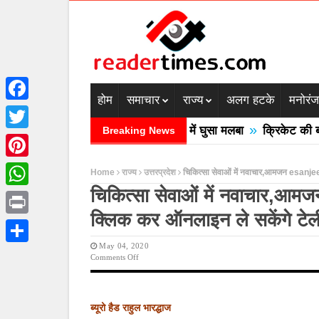
होम
समाचार
राज्य
अलग हटके
मनोरं
Facebook
»
ेश में बादल फटने से तीन की मौत घरों में घुसा मलबा
क्रिकेट की बाल उ
Breaking News
Twitter
Pinterest
Home
राज्य
उत्तरप्रदेश
चिकित्सा सेवाओं में नवाचार,आमजन esanjee
चिकित्सा सेवाओं में नवाचा
WhatsApp
क्लिक कर ऑनलाइन ले सकेंगे टेली 
Print
May 04, 2020
Share
On
Comments Off
चिकित्सा
सेवाओं
में
नवाचार,आमजन
ब्यूरो हैड राहुल भारद्धाज
Esanjeevaniopd-