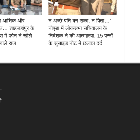
दो आशिक और
न अच्छे पति बन सका, न पिता…’
… शाहजहांपुर के
नोएडा में लोकसभा सचिवालय के
स में फोन ने खोले
निदेशक ने की आत्महत्या, 15 पन्नों
 वाले राज
के सुसाइड नोट में छलका दर्द
ी