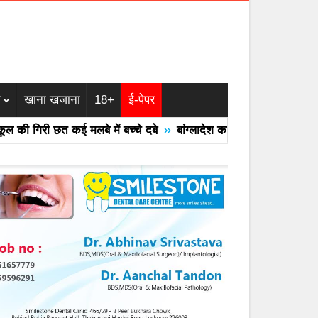
म
खाना खजाना
18+
ई-पेपर
»
 गिरी छत कई मलबे में बच्चे दबे
बांग्लादेश का एयरफोर्स का F -7 ट्रेनर 