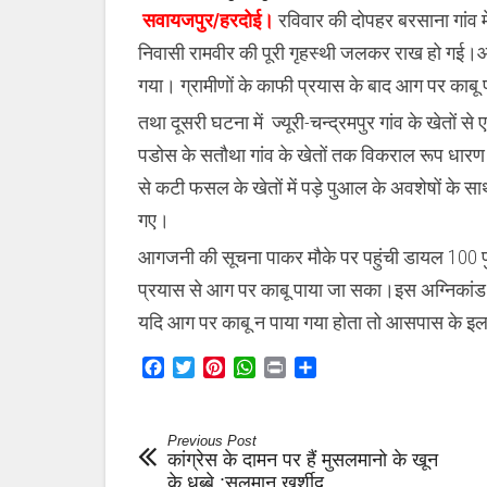
लगी
सवायजपुर/हरदोई।
रविवार की दोपहर बरसाना गांव मे
आग ,दमकल
कर्मियों
निवासी रामवीर की पूरी गृहस्थी जलकर राख हो गई।
ने
ग्रामीणों
गया। ग्रामीणों के काफी प्रयास के बाद आग पर काब
की
मदद
तथा दूसरी घटना में ज्यूरी-चन्द्रमपुर गांव के खेतों
से
पाया
पडोस के सतौथा गांव के खेतों तक विकराल रूप धारण
आग
से कटी फसल के खेतों में पड़े पुआल के अवशेषों के साथ
पर
काबू
गए।
आगजनी की सूचना पाकर मौके पर पहुंची डायल 100 पुलि
प्रयास से आग पर काबू पाया जा सका।इस अग्निकांड 
यदि आग पर काबू न पाया गया होता तो आसपास के इ
Facebook
Twitter
Pinterest
WhatsApp
Print
Share
Previous Post
कांग्रेस के दामन पर हैं मुसलमानो के खून
के धब्बे :सलमान खुर्शीद