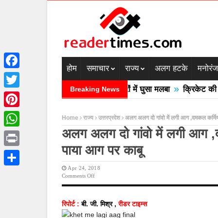
होम
समाचार
राज्य
अलग हटके
मनोरं
Facebook
»
रदेश में बादल फटने से तीन की मौत घरों में घुसा मलबा
क्रिकेट की बाल
Breaking News
Twitter
Pinterest
Home
राज्य
उत्तरप्रदेश
अलग अलग दो गांवो में लगी आग ,दमकल कर्मियो
अलग अलग दो गांवो में लगी आग ,दम
WhatsApp
पाया आग पर काबू
Print
Apr 24, 2018
Share
On
Comments Off
अलग
अलग
दो
रिपोर्ट :
बी. जी. मिश्र ,
रीडर टाइम्स
गांवो
में