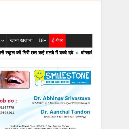
म
खाना खजाना
18+
ई-पेपर
»
कूल की गिरी छत कई मलबे में बच्चे दबे
बांग्लादेश का एयरफोर्स का F -7 ट