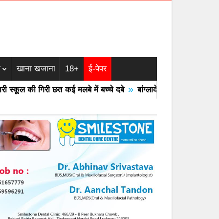
म
खाना खजाना
18+
ई-पेपर
»
कूल की गिरी छत कई मलबे में बच्चे दबे
बांग्लादेश का एयरफोर्स का F -7 ट