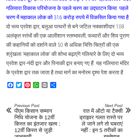
गलियारा विकास परियोजना के पहले चरण का उद्घाटन किया. पहले
चरण में महाकाल लोक को 316 करोड़ रुपये में विकसित किया गया है.
दो भव्य प्रवेश द्वार, बलुआ पत्थरों से बने जटिल नक्काशीदार 108
अलंकृत स्तंभों की एक आलीशान स्तम्भावली, फव्वारों और शिव पुराण
की कहानियों को दर्शाने वाले 50 से अधिक भित्ति-चित्रों की एक
श्रृंखला ‘महाकाल लोक’ की शोभा बढ़ाएंगे.गलियारे के लिए दो भव्य
प्रवेश द्वार-नंदी द्वार और पिनाकी द्वार बनाए गए हैं. यह गलियारा मंदिर
के प्रवेश द्वार तक जाता है तथा मार्ग का मनोरम दृश्य पेश करता है .
Facebook
Twitter
Pinterest
WhatsApp
Print
Share
Previous Post
Next Post
पीएम क‍िसान सम्‍मान
रात में ऑटो या टैक्सी
निध‍ि योजना के 12वीं
ड्राइवर गलत रास्ते पर
क‍िस्‍त का इंतजार खत्‍म :
ले जाने लगे तो घबराएं
12वीं क‍िस्‍त से जुड़ी
नहीं : इन 5 तरीकों का
जानकारी ,
इस्तेमाल ,