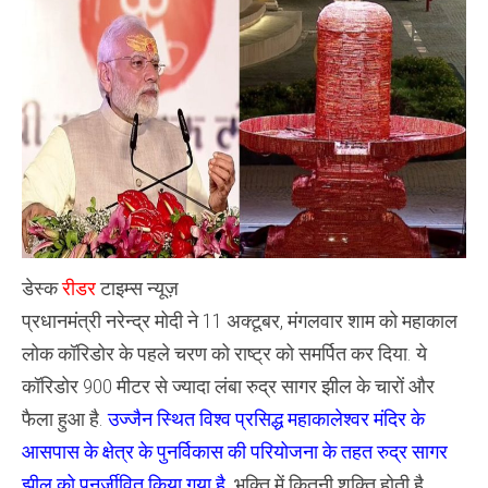
में
रंगे
पीएम
मोदी
ने
:
महाकाल
लोक
कॉरिडोर
का
किया
भव्य
उद्धघाटन
,
डेस्क
रीडर
टाइम्स न्यूज़
प्रधानमंत्री नरेन्द्र मोदी ने 11 अक्‍टूबर, मंगलवार शाम को महाकाल
लोक कॉरिडोर के पहले चरण को राष्ट्र को समर्पित कर दिया. ये
कॉरिडोर 900 मीटर से ज्‍यादा लंबा रुद्र सागर झील के चारों और
फैला हुआ है.
उज्जैन स्थित विश्व प्रसिद्ध महाकालेश्वर मंदिर के
आसपास के क्षेत्र के पुनर्विकास की परियोजना के तहत रुद्र सागर
झील को पुनर्जीवित किया गया है.
भक्ति में कितनी शक्ति होती है