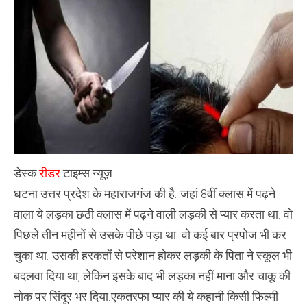
की
ये
कहानी
किसी
फिल्मी
स्टोरी
से
कम
नहीं
:
चाकू
की
नोक
पर
भरा
–
डेस्क
रीडर
टाइम्स न्यूज़
मांग
घटना उत्तर प्रदेश के महाराजगंज की है. जहां 8वीं क्लास में पढ़ने
में
सिंदूर
वाला ये लड़का छठी क्लास में पढ़ने वाली लड़की से प्यार करता था. वो
,
पिछले तीन महीनों से उसके पीछे पड़ा था. वो कई बार प्रपोज भी कर
चुका था. उसकी हरकतों से परेशान होकर लड़की के पिता ने स्कूल भी
बदलवा दिया था, लेकिन इसके बाद भी लड़का नहीं माना और चाकू की
नोक पर सिंदूर भर दिया.एकतरफा प्यार की ये कहानी किसी फिल्मी