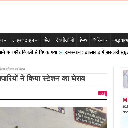
जन
लाइफस्टाइल
खेल
टेक्नोलॉजी
हेल्थ
कैरियर
अद्धयात्
»
जली से चिपक गया
राजस्थान : झालावाड़ में सरकारी स्कूल की गिरी छत कई
 किया स्टेशन का घेराव
ापारियों ने किया स्टेशन का घेराव
1