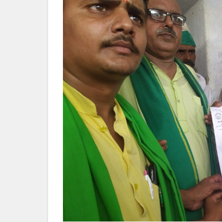
किया
स्टेशन
का
घेराव