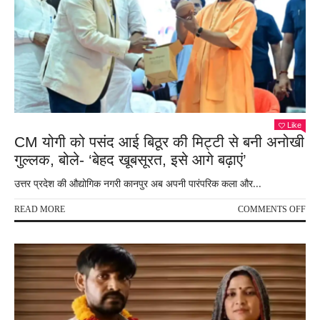
नेश
हाईवे
प्रोज
का
लोका
शिला
लख
कानप
सफ
Like
होगा
CM योगी को पसंद आई बिठूर की मिट्टी से बनी अनोखी
और
गुल्लक, बोले- ‘बेहद खूबसूरत, इसे आगे बढ़ाएं’
आस
उत्तर प्रदेश की औद्योगिक नगरी कानपुर अब अपनी पारंपरिक कला और...
ON
READ MORE
COMMENTS OFF
CM
योगी
को
पसंद
आई
बिठूर
की
मिट्