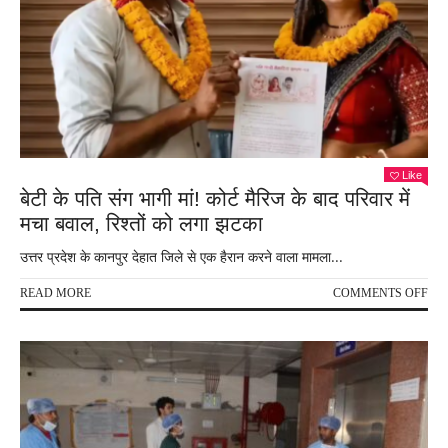
से
बनी
अनो
गुल्
बोले-
‘बेह
खूबस
इसे
आगे
Like
बढ़ाएं
बेटी के पति संग भागी मां! कोर्ट मैरिज के बाद परिवार में
मचा बवाल, रिश्तों को लगा झटका
उत्तर प्रदेश के कानपुर देहात जिले से एक हैरान करने वाला मामला...
ON
READ MORE
COMMENTS OFF
बेटी
के
पति
संग
भागी
मां!
कोर्ट
मैरि