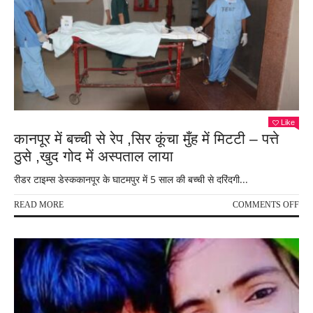
के
बाद
परिव
में
मचा
बवाल
रिश्तो
को
लगा
Like
झटक
कानपूर में बच्ची से रेप ,सिर कूंचा मुँह में मिटटी – पत्ते
ठुसे ,खुद गोद में अस्पताल लाया
रीडर टाइम्स डेस्ककानपूर के घाटमपुर में 5 साल की बच्ची से दरिंदगी...
ON
READ MORE
COMMENTS OFF
कानप
में
बच्ची
से
रेप
,सिर
कूंचा
मुँह