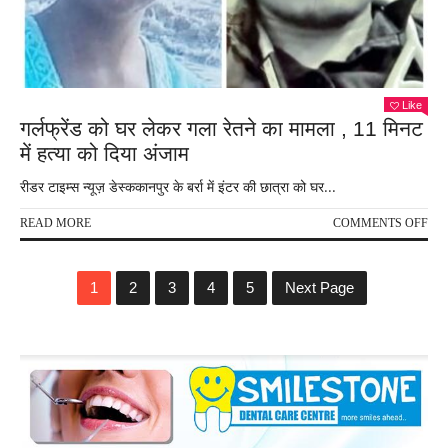
तो
गले
लगा
Like
गर्लफ्रेंड को घर लेकर गला रेतने का मामला , 11 मिनट
में हत्या को दिया अंजाम
रीडर टाइम्स न्यूज़ डेस्ककानपुर के बर्रा में इंटर की छात्रा को घर...
ON
READ MORE
COMMENTS OFF
गर्लफ्
को
घर
1
2
3
4
5
Next Page
लेक
गला
रेतने
का
मामल
,
11
मिन