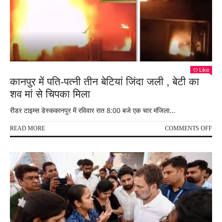
जल
मौत
हो
गई
Like
कानपुर में पति-पत्नी तीन बेटियां जिंदा जली , बेटी का
शव मां से चिपका मिला
रीडर टाइम्स डेस्ककानपुर में रविवार रात 8:00 बजे एक चार मंजिला...
ON
READ MORE
COMMENTS OFF
कानप
में
पति-
पत्नी
तीन
बेटिय
जिंदा
जली
,
बेटी