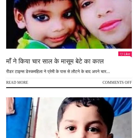
में
मिटट
–
पत्ते
ठुसे
,खुद
गोद
में
अस्
Like
लाया
माँ ने किया चार साल के मासूम बेटे का कत्ल
रीडर टाइम्स डेस्कमहिला ने प्रेमी के पास से लौटने के बाद अपने चार...
ON
READ MORE
COMMENTS OFF
माँ
ने
किय
चार
साल
के
मासू
बेटे
का