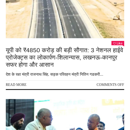
हत्या
या
हादस
पुलि
हर
एंगल
से
जांच
Like
यूपी को ₹4850 करोड़ की बड़ी सौगात: 3 नेशनल हाईवे
में
जुटी
प्रोजेक्ट्स का लोकार्पण-शिलान्यास, लखनऊ-कानपुर
सफर होगा और आसान
देश के रक्षा मंत्री राजनाथ सिंह, सड़क परिवहन मंत्री नितिन गडकरी...
ON
READ MORE
COMMENTS OFF
यूपी
को
₹48
करोड
की
बड़ी
सौगा
3