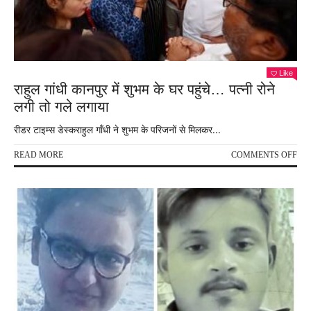
का
शव
मां
से
चिप
Like
मिला
राहुल गांधी कानपुर में शुभम के घर पहुंचे… पत्नी रोने
लगी तो गले लगाया
रीडर टाइम्स डेस्कराहुल गाँधी ने शुभम के परिजनों से मिलकर...
ON
READ MORE
COMMENTS OFF
राहु
गांधी
कानप
में
शुभम
के
घर
पहुं
पत्नी
रोने
लगी