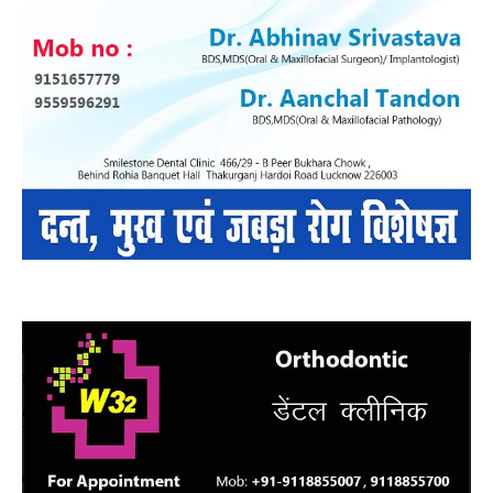
में
हत्या
को
दिया
अंजा