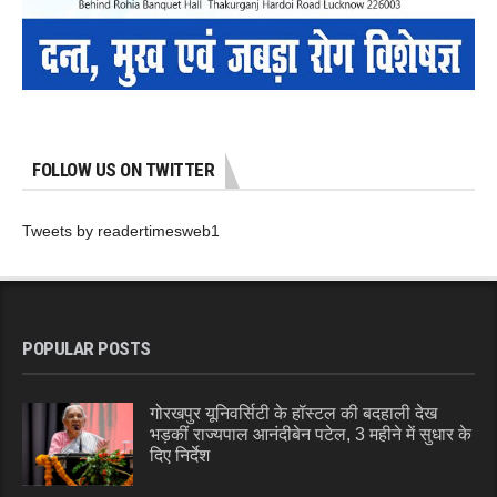
FOLLOW US ON TWITTER
Tweets by readertimesweb1
POPULAR POSTS
गोरखपुर यूनिवर्सिटी के हॉस्टल की बदहाली देख
भड़कीं राज्यपाल आनंदीबेन पटेल, 3 महीने में सुधार के
दिए निर्देश