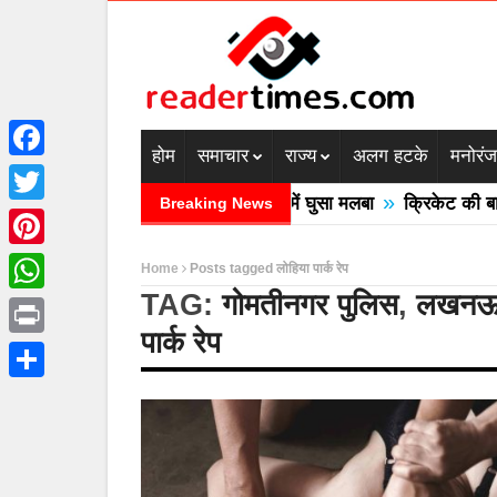
होम
समाचार
राज्य
अलग हटके
मनोरं
Facebook
»
ेश में बादल फटने से तीन की मौत घरों में घुसा मलबा
क्रिकेट की बाल उ
Breaking News
Twitter
Pinterest
Home
Posts tagged लोहिया पार्क रेप
TAG:
गोमतीनगर पुलिस
,
लखनऊ 
WhatsApp
पार्क रेप
Print
Share