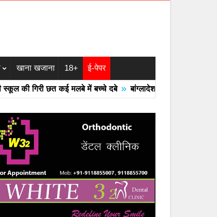
म
खाना खजाना
18+
ई-पेपर
»
ल की गिरी छत कई मलबे में बच्चे दबे
बांग्लादेश का एयरफोर्स का F -7 ट्र