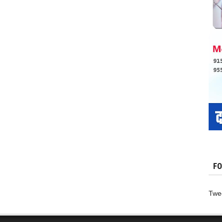
–
किया
रेप
,
FO
Twe