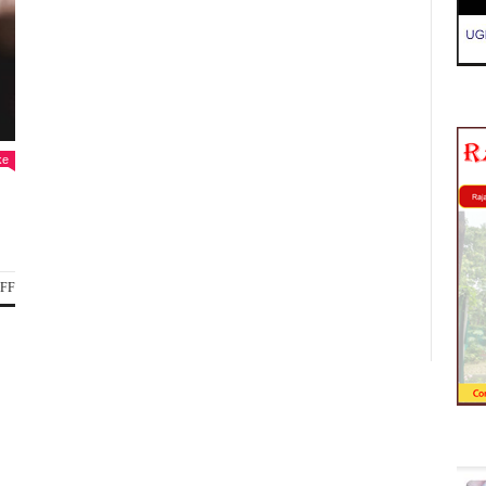
ke
ON
FF
लखनऊ
में
हर
दिन
दरिंदगी
:
लोहिया
पार्क
बुलाकर