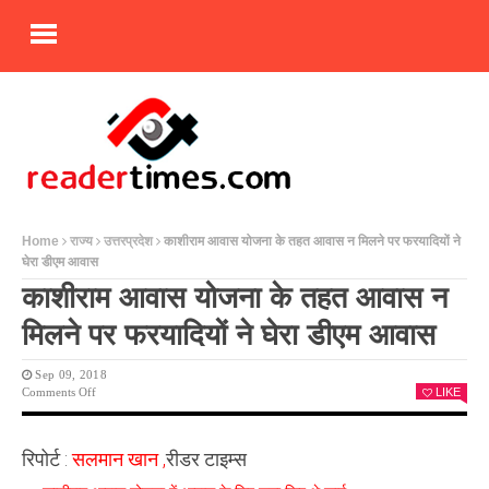
Home
राज्य
उत्तरप्रदेश
काशीराम आवास योजना के तहत आवास न मिलने पर फरयादियों ने
घेरा डीएम आवास
काशीराम आवास योजना के तहत आवास न
मिलने पर फरयादियों ने घेरा डीएम आवास
Sep 09, 2018
On
Comments Off
LIKE
काशीराम
आवास
योजना
रिपोर्ट :
सलमान खान ,
रीडर टाइम्स
के
तहत