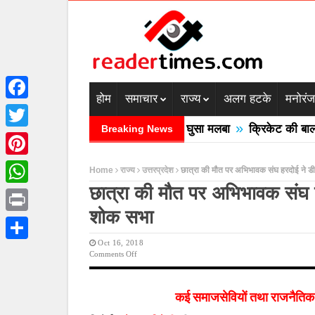
होम
समाचार
राज्य
अलग हटके
मनोरं
Facebook
»
 में बादल फटने से तीन की मौत घरों में घुसा मलबा
क्रिकेट की बाल उठा
Breaking News
Twitter
Pinterest
Home
राज्य
उत्तरप्रदेश
छात्रा की मौत पर अभिभावक संघ हरदोई ने 
छात्रा की मौत पर अभिभावक संघ
WhatsApp
शोक सभा
Print
Oct 16, 2018
Share
On
Comments Off
छात्रा
की
मौत
कई समाजसेवियों तथा राजनैतिक सं
पर
अभिभावक