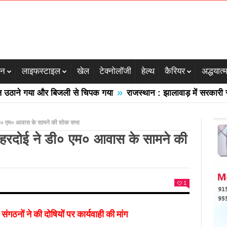
जन
लाइफस्टाइल
खेल
टेक्नोलॉजी
हेल्थ
कैरियर
अद्धयात्
»
ने गया और बिजली से चिपक गया
राजस्थान : झालावाड़ में सरकारी स्कूल 
डी० एम० आवास के सामने की शोक सभा
 हरदोई ने डी० एम० आवास के सामने की
1
गठनों ने की दोषियों पर कार्यवाही की मांग