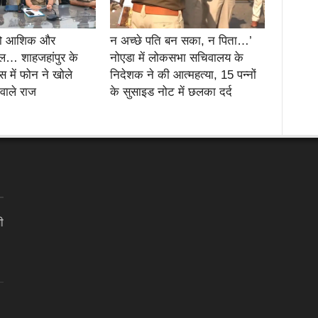
दो आशिक और
न अच्छे पति बन सका, न पिता…’
… शाहजहांपुर के
नोएडा में लोकसभा सचिवालय के
स में फोन ने खोले
निदेशक ने की आत्महत्या, 15 पन्नों
 वाले राज
के सुसाइड नोट में छलका दर्द
ी