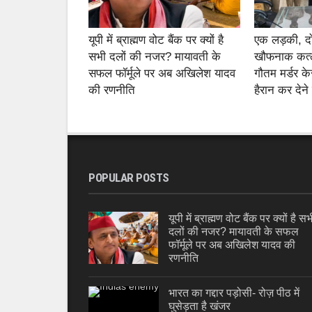
यूपी में ब्राह्मण वोट बैंक पर क्यों है
एक लड़की, 
सभी दलों की नजर? मायावती के
खौफनाक कत्ल
सफल फॉर्मूले पर अब अखिलेश यादव
गौतम मर्डर के
की रणनीति
हैरान कर देने
POPULAR POSTS
यूपी में ब्राह्मण वोट बैंक पर क्यों है सभ
दलों की नजर? मायावती के सफल
फॉर्मूले पर अब अखिलेश यादव की
रणनीति
भारत का गद्दार पड़ोसी- रोज़ पीठ में
घुसेड़ता है खंजर