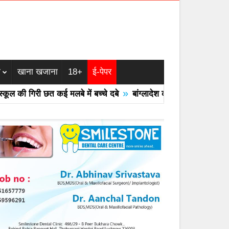
म
खाना खजाना
18+
ई-पेपर
»
की गिरी छत कई मलबे में बच्चे दबे
बांग्लादेश का एयरफोर्स का F -7 ट्रेन