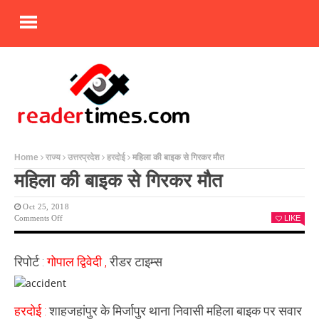
Home
राज्य
उत्तरप्रदेश
हरदोई
महिला की बाइक से गिरकर मौत
महिला की बाइक से गिरकर मौत
Oct 25, 2018
On
Comments Off
LIKE
महिला
की
बाइक
रिपोर्ट :
गोपाल द्विवेदी ,
रीडर टाइम्स
से
गिरकर
मौत
हरदोई :
शाहजहांपुर के मिर्जापुर थाना निवासी महिला बाइक पर सवार